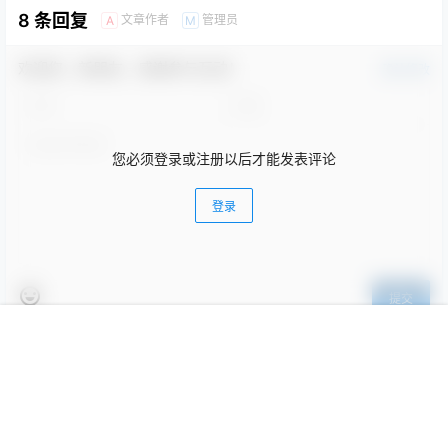
8 条回复
文章作者
管理员
A
M
欢迎您，新朋友，感谢参与互动！
确认修改
您必须登录或注册以后才能发表评论
登录
提交
首页
提问
签到
搜索
我的
顶部
St.
2 年前
审计员
Lv2
111
回复
0
0