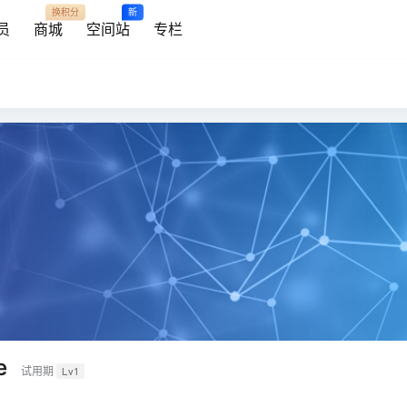
换积分
新
员
商城
空间站
专栏
e
试用期
Lv1