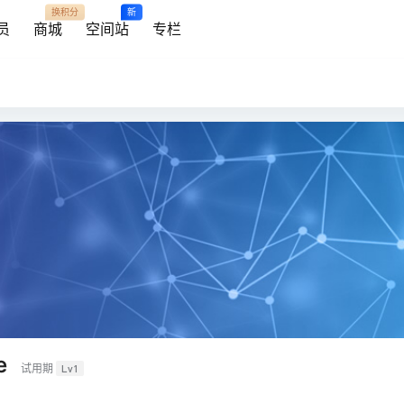
换积分
新
员
商城
空间站
专栏
e
试用期
Lv1