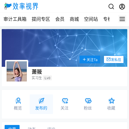
审计工具箱
提问专区
会员
商城
空间站
专栏
关注Ta
发私信
萧筱
实习生
Lv0
概览
发布的
关注
粉丝
收藏