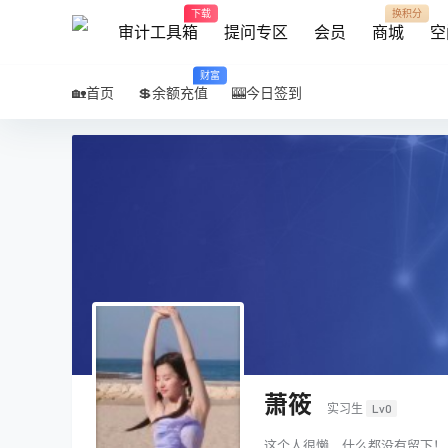
下载
换积分
审计工具箱
提问专区
会员
商城
空
财富
🏡首页
💲余额充值
🎰今日签到
萧筱
实习生
Lv0
这个人很懒，什么都没有留下！