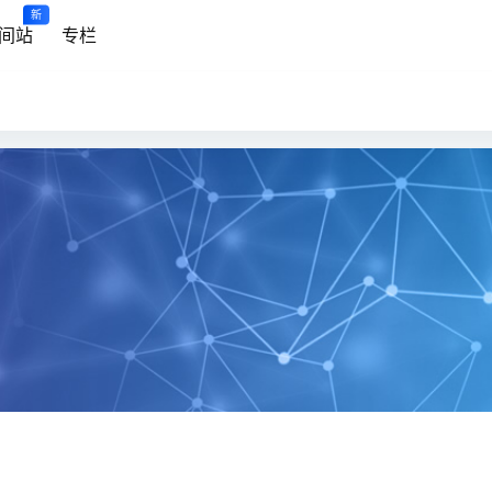
新
间站
专栏