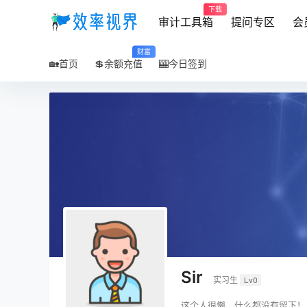
下载
审计工具箱
提问专区
会
财富
🏡首页
💲余额充值
🎰今日签到
Sir
实习生
Lv0
这个人很懒，什么都没有留下！