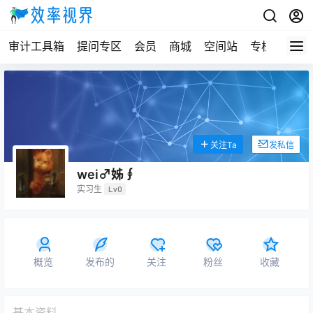
审计工具箱
提问专区
会员
商城
空间站
专栏
关注Ta
发私信
wei♂姊∮
实习生
Lv0
概览
发布的
关注
粉丝
收藏
基本资料