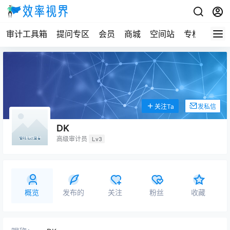
审计工具箱
提问专区
会员
商城
空间站
专栏
关注Ta
发私信
DK
高级审计员
Lv3
概览
发布的
关注
粉丝
收藏