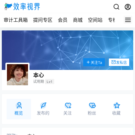
审计工具箱
提问专区
会员
商城
空间站
专栏
关注Ta
发私信
本心
试用期
Lv1
概览
发布的
关注
粉丝
收藏