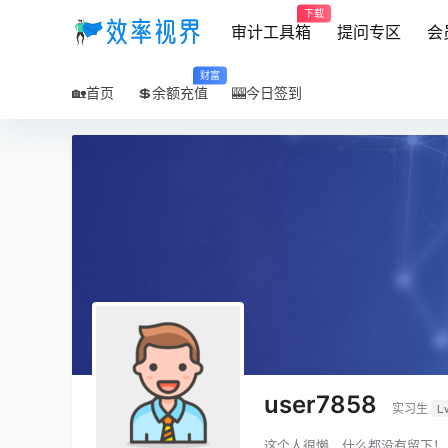
下载
审计工具箱
提问专区
会
财富
🏡首页
💲余额充值
🎰今日签到
user7858
实习生
L
这个人很懒，什么都没有留下！