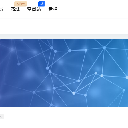
换积分
新
员
商城
空间站
专栏
v0