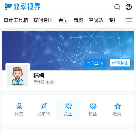
审计工具箱
提问专区
会员
商城
空间站
专栏
关注Ta
发私信
楠柯
审计员
Lv2
概览
发布的
关注
粉丝
收藏