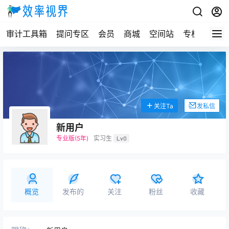
审计工具箱
提问专区
会员
商城
空间站
专栏
关注Ta
发私信
新用户
专业版(5年)
实习生
Lv0
概览
发布的
关注
粉丝
收藏