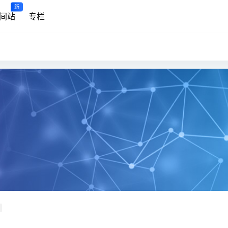
新
间站
专栏