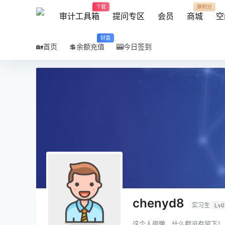
下载
换积分
审计工具箱
提问专区
会员
商城
空
财富
🏡首页
💲余额充值
🎰今日签到
chenyd8
实习生
Lv0
这个人很懒，什么都没有留下！