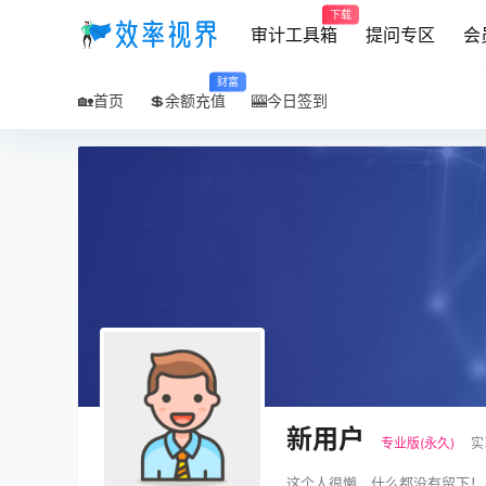
下载
审计工具箱
提问专区
会
财富
🏡首页
💲余额充值
🎰今日签到
新用户
专业版(永久)
实
这个人很懒，什么都没有留下！