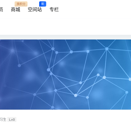
换积分
新
员
商城
空间站
专栏
习生
Lv0