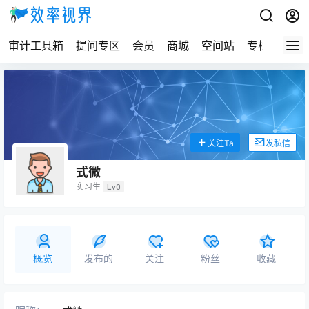
审计工具箱
提问专区
会员
商城
空间站
专栏
关注Ta
发私信
式微
实习生
Lv0
概览
发布的
关注
粉丝
收藏