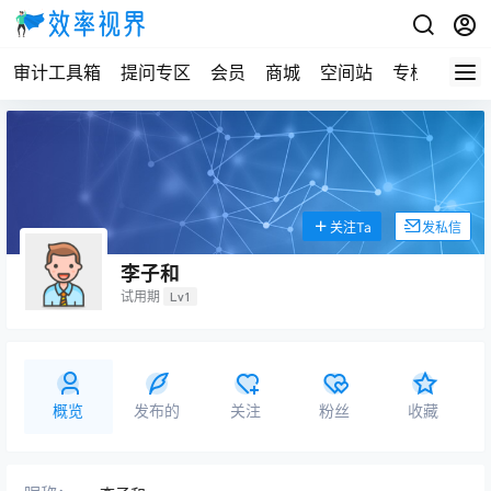
审计工具箱
提问专区
会员
商城
空间站
专栏
关注Ta
发私信
李子和
试用期
Lv1
概览
发布的
关注
粉丝
收藏