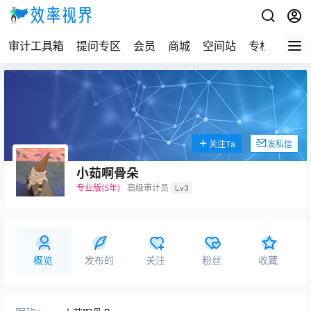
审计工具箱
提问专区
会员
商城
空间站
专栏
关注Ta
发私信
小茹啊骨朵
专业版(5年)
高级审计员
Lv3
概览
发布的
关注
粉丝
收藏