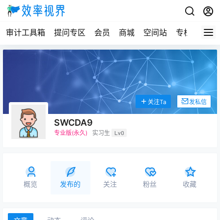
审计工具箱
提问专区
会员
商城
空间站
专栏
关注Ta
发私信
SWCDA9
专业版(永久)
实习生
Lv0
概览
发布的
关注
粉丝
收藏