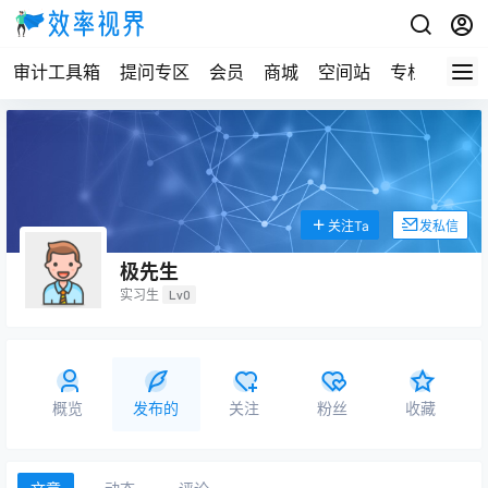
审计工具箱
提问专区
会员
商城
空间站
专栏
关注Ta
发私信
极先生
实习生
Lv0
概览
发布的
关注
粉丝
收藏