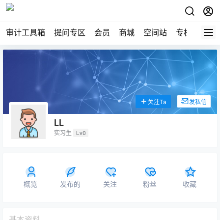
审计工具箱
提问专区
会员
商城
空间站
专栏
关注Ta
发私信
LL
实习生
Lv0
概览
发布的
关注
粉丝
收藏
基本资料