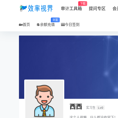
下载
审计工具箱
提问专区
会
财富
🏡首页
💲余额充值
🎰今日签到
西西
实习生
Lv0
这个人很懒，什么都没有留下！