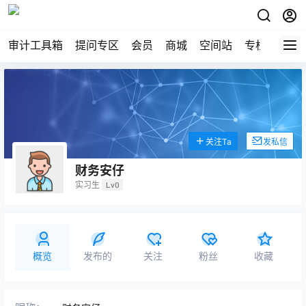
审计工具箱
提问专区
会员
商城
空间站
专栏
关注Ta
发私信
财务安仔
实习生
Lv0
概览
发布的
关注
粉丝
收藏