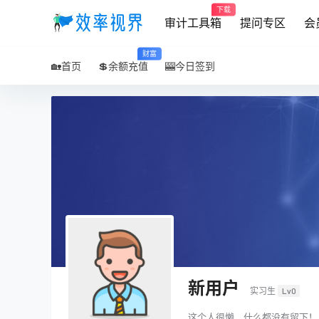
下载
审计工具箱
提问专区
会
财富
🏡首页
💲余额充值
🎰今日签到
新用户
实习生
Lv0
这个人很懒，什么都没有留下！