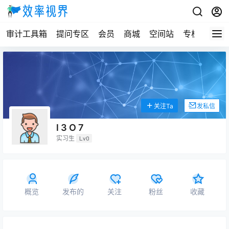
审计工具箱
提问专区
会员
商城
空间站
专栏
关注Ta
发私信
l 3 O 7
实习生
Lv0
概览
发布的
关注
粉丝
收藏