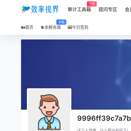
下载
审计工具箱
提问专区
会
财富
🏡首页
💲余额充值
🎰今日签到
9996ff39c7a7
这个人很懒，什么都没有留下！