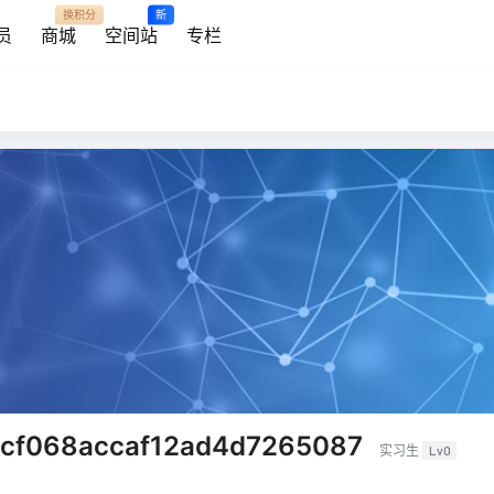
换积分
新
员
商城
空间站
专栏
bcf068accaf12ad4d7265087
实习生
Lv0