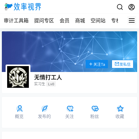
审计工具箱
提问专区
会员
商城
空间站
专栏
关注Ta
发私信
无情打工人
实习生
Lv0
概览
发布的
关注
粉丝
收藏