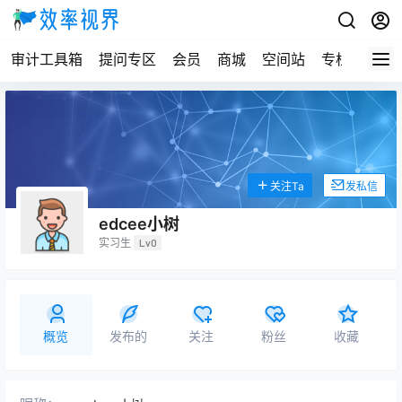
审计工具箱
提问专区
会员
商城
空间站
专栏
关注Ta
发私信
edcee小树
实习生
Lv0
概览
发布的
关注
粉丝
收藏