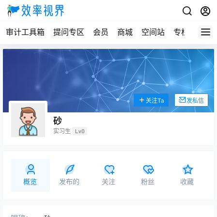
审计工具箱
提问专区
会员
商城
空间站
专栏
关注Ta
发私信
砂
实习生
Lv0
概览
发布的
关注
粉丝
收藏