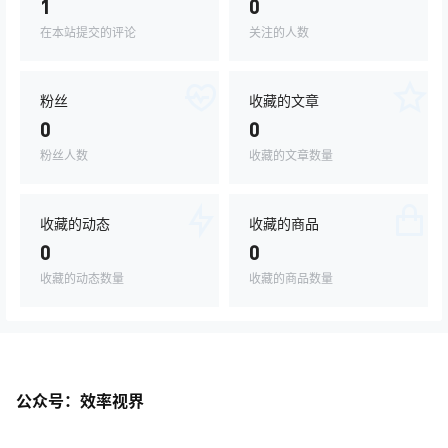
1
0
在本站提交的评论
关注的人数
粉丝
收藏的文章
0
0
粉丝人数
收藏的文章数量
收藏的动态
收藏的商品
0
0
收藏的动态数量
收藏的商品数量
公众号：效率视界