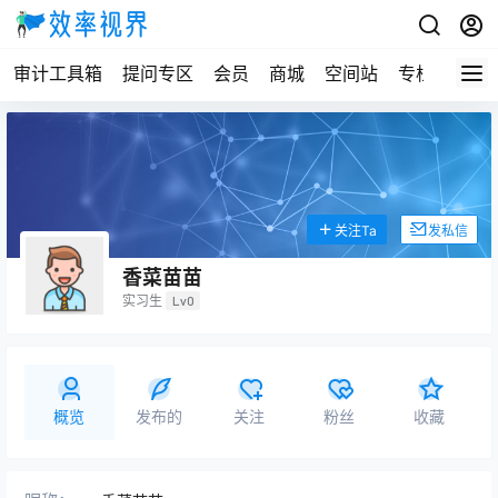
审计工具箱
提问专区
会员
商城
空间站
专栏
关注Ta
发私信
香菜苗苗
实习生
Lv0
概览
发布的
关注
粉丝
收藏