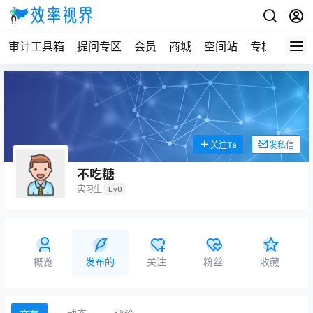
审计工具箱
提问专区
会员
商城
空间站
专栏
关注Ta
发私信
不吃糖
实习生
Lv0
概览
发布的
关注
粉丝
收藏