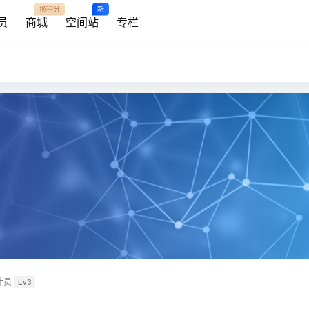
换积分
新
员
商城
空间站
专栏
计员
Lv3