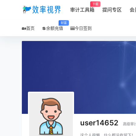
下载
审计工具箱
提问专区
会
财富
🏡首页
💲余额充值
🎰今日签到
user14652
高级审
这个人很懒，什么都没有留下！