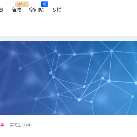
换积分
新
员
商城
空间站
专栏
年)
实习生
Lv0