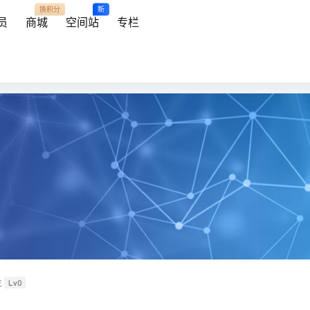
换积分
新
员
商城
空间站
专栏
生
Lv0