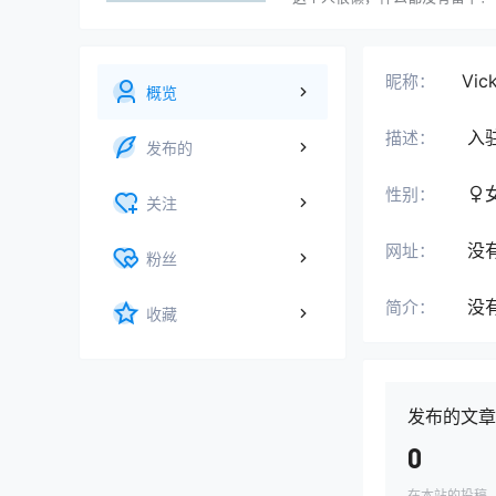
Vic
昵称：
概览
入
描述：
发布的
性别：
关注
没
网址：
粉丝
没
简介：
收藏
发布的文章
0
在本站的投稿