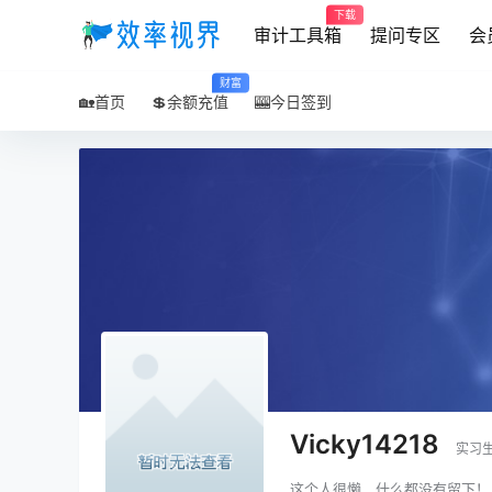
下载
审计工具箱
提问专区
会
财富
🏡首页
💲余额充值
🎰今日签到
Vicky14218
实习
这个人很懒，什么都没有留下！