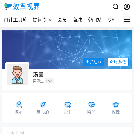
审计工具箱
提问专区
会员
商城
空间站
专栏
关注Ta
发私信
汤圆
实习生
Lv0
概览
发布的
关注
粉丝
收藏
基本资料