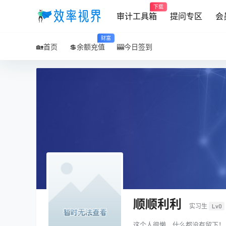
下载
审计工具箱
提问专区
会
财富
🏡首页
💲余额充值
🎰今日签到
顺顺利利
实习生
Lv0
这个人很懒，什么都没有留下！