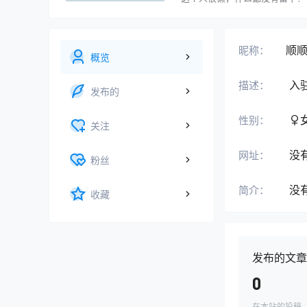
顺
昵称：
概览
入
描述：
发布的
性别：
关注
没
网址：
粉丝
没
简介：
收藏
发布的文章
0
在本站的投稿