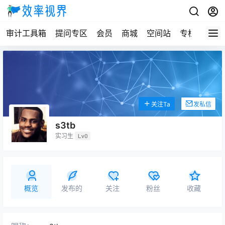
审计工具箱
提问专区
会员
商城
空间站
专栏
关注Ta
发私信
s3tb
实习生
Lv0
概览
发布的
关注
粉丝
收藏