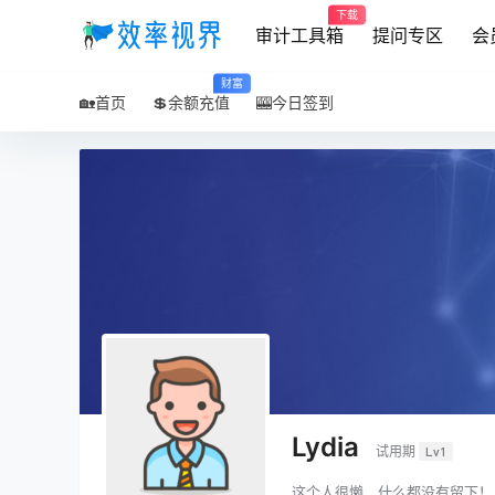
下载
审计工具箱
提问专区
会
财富
🏡首页
💲余额充值
🎰今日签到
Lydia
试用期
Lv1
这个人很懒，什么都没有留下！