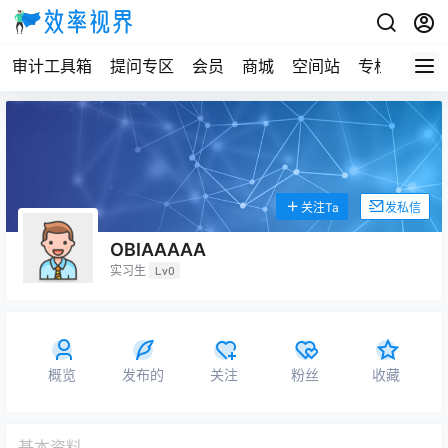
审计工具箱
提问专区
会员
商城
空间站
专栏
关注Ta
发私信
OBIAAAAA
实习生
Lv0
概览
发布的
关注
粉丝
收藏
基本资料