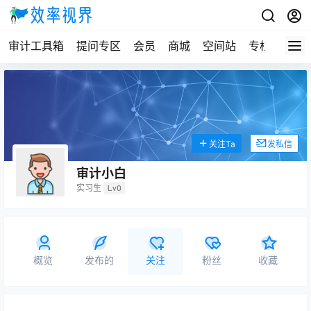
审计工具箱
提问专区
会员
商城
空间站
专栏
关注Ta
发私信
审计小白
实习生
Lv0
概览
发布的
关注
粉丝
收藏