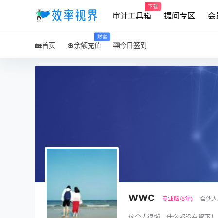
下载
审计工具箱
提问专区
会
财富
🏡首页
💲余额充值
🎰今日签到
wwc
专业版(5年)
合伙人
这个人很懒，什么都没有留下！