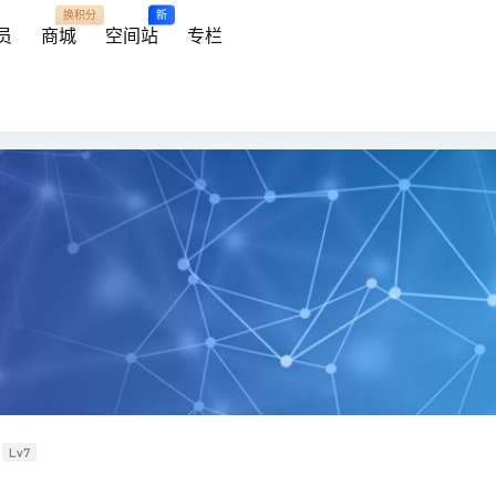
换积分
新
员
商城
空间站
专栏
Lv7