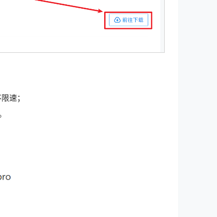
不限速；
。