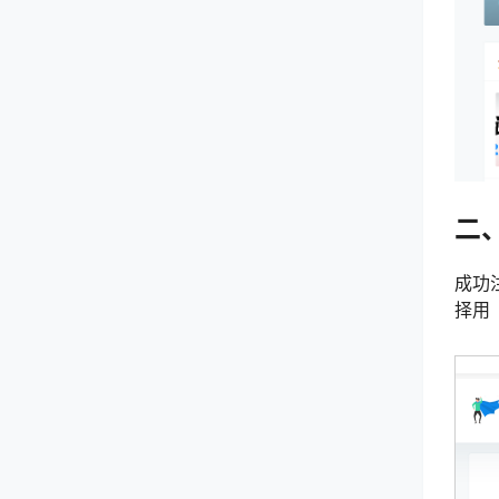
二
成功
择用