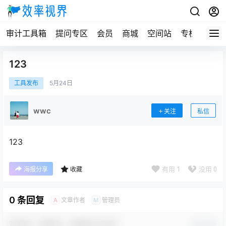
审计工具箱
提问专区
会员
商城
空间站
专栏
123
工具发布
5月
24日
wwc
关注
私信
123
有用
1
没用
0
海报分享
收藏
0 条回复
文章作者
管理员
A
M
欢迎您，新朋友，感谢参与互动！
确认修改