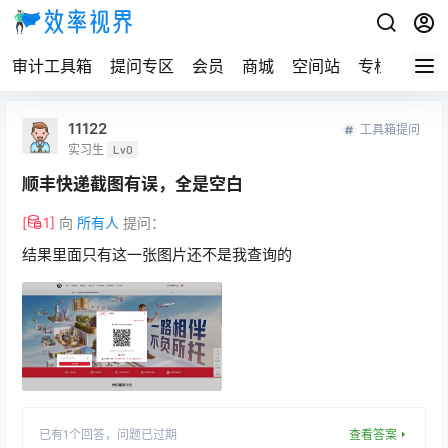
审计工具箱
提问专区
会员
商城
空间站
专栏
11122
工具箱提问
实习生
Lv0
顺丰快递截图有误，全是空白
[
1
]
向
所有人
提问：
结果里面只有这一张图片还不是我查询的
已有
1
个回答，
问题已过期
查看答案