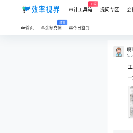
下载
审计工具箱
提问专区
会
财富
🏡首页
💲余额充值
🎰今日签到
啊
实
工
一