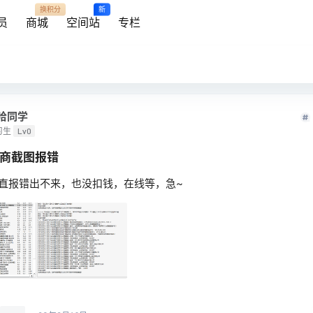
换积分
新
员
商城
空间站
专栏
哈同学
习生
Lv0
商截图报错
直报错出不来，也没扣钱，在线等，急~