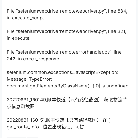
File "seleniumwebdriverremotewebdriver.py", line 634,
in execute_script
File "seleniumwebdriverremotewebdriver.py", line 321,
in execute
File "seleniumwebdriverremoteerrorhandler.py", line
242, in check_response
selenium.common.exceptions.JavascriptException:
Message: TypeError:
document.getElementsByClassName(...)[0] is undefined
20220831_160149,顺丰快递【只有路径截图】,获取物流节
点信息和截图
20220831_160151,顺丰快递【只有路径截图】,在 [
get_route_info ] 位置出现错误，可提