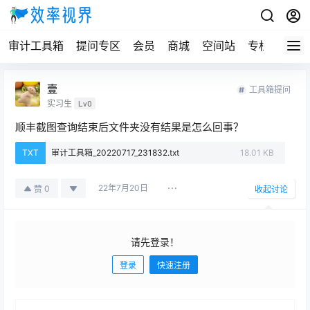
审计工具箱
提问专区
会员
商城
空间站
专栏
壹
工具箱提问
实习生
Lv0
顺丰截图查询结束后文件夹没有结果是怎么回事？
TXT
审计工具箱_20220717_231832.txt
18.01 KB
22年7月20日
0
赞
收起讨论
请先登录！
登录
快速注册
发布