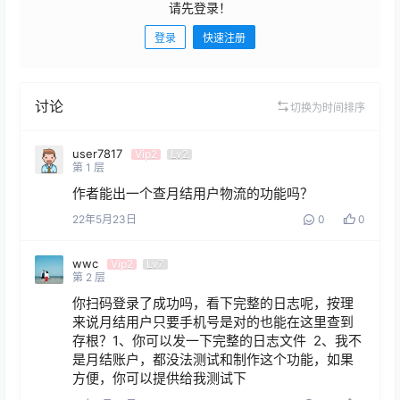
请先登录！
登录
快速注册
发布
讨论
切换为时间排序
user7817
Vip2
Lv2
第
1
层
作者能出一个查月结用户物流的功能吗？
22年5月23日
0
0
wwc
Vip2
Lv7
第
2
层
你扫码登录了成功吗，看下完整的日志呢，按理
来说月结用户只要手机号是对的也能在这里查到
存根？1、你可以发一下完整的日志文件  2、我不
是月结账户，都没法测试和制作这个功能，如果
方便，你可以提供给我测试下