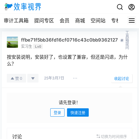
审计工具箱
提问专区
会员
商城
空间站
专栏
工
具
ffbe71f5bb36fd16cf0716c43c0bb9362127
箱
提
实习生
Lv0
问
按安装说明，安装好了，也设置了兼容，但还是闪退，为什
么？
25年3月7日
0
赞
收起讨论
请先登录！
登录
快速注册
发布
讨论
切换为时间排序