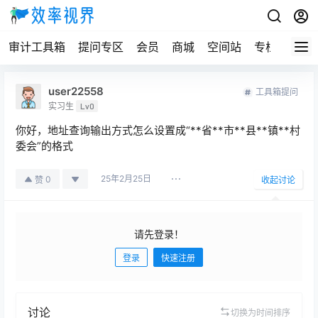
审计工具箱
提问专区
会员
商城
空间站
专栏
user22558
工具箱提问
实习生
Lv0
你好，地址查询输出方式怎么设置成“**省**市**县**镇**村
委会”的格式
25年2月25日
0
赞
收起讨论
请先登录！
登录
快速注册
发布
讨论
切换为时间排序